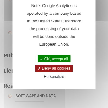
CELLULAIRE
Note: Google Analytics is
L'équipe
operated by a company based
Liste des publications
in the United States, therefore
the processing of your data
BIOSYSTÈMES SYNTHÉTIQUES
will be done outside the
European Union.
Publications
OK, accept all
Deny all cookies
Liens utiles
Personalize
Ressources
SOFTWARE AND DATA